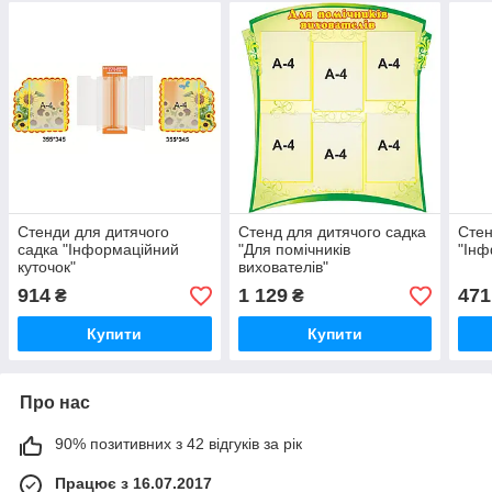
Cтенди для дитячого
Cтенд для дитячого садка
Стен
садка "Інформаційний
"Для помічників
"Інф
куточок"
вихователів"
914
1 129
471
₴
₴
Купити
Купити
Про нас
90% позитивних з 42 відгуків за рік
Працює з 16.07.2017