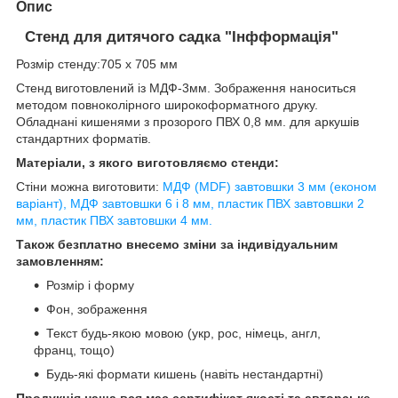
Опис
Стенд для дитячого садка "Інфформація"
Розмір стенду:705 х 705 мм
Стенд виготовлений із МДФ-3мм. Зображення наноситься
методом повноколірного широкоформатного друку.
Обладнані кишенями з прозорого ПВХ 0,8 мм. для аркушів
стандартних форматів.
Матеріали, з якого виготовляємо стенди:
Стіни можна виготовити:
МДФ (MDF) завтовшки 3 мм (економ
варіант), МДФ завтовшки 6 і 8 мм, пластик ПВХ завтовшки 2
мм, пластик ПВХ завтовшки 4 мм.
Також безплатно внесемо зміни за індивідуальним
замовленням:
Розмір і форму
Фон, зображення
Текст будь-якою мовою (укр, рос, німець, англ,
франц, тощо)
Будь-які формати кишень (навіть нестандартні)
Продукція наша вся має сертифікат якості та авторське