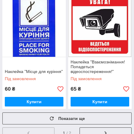
Наклейка "Взаємознімання!
Попадеться
Наклейка "Місце для куріння"
відеоспостереження!"
Під замовлення
Під замовлення
60
65
₴
₴
Купити
Купити
Показати ще
1
/ 2