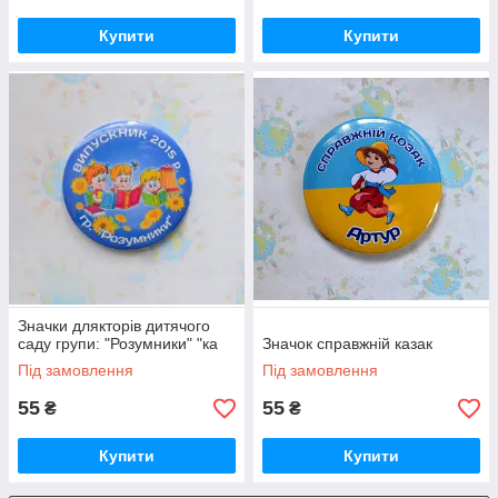
Купити
Купити
Значки длякторів дитячого
саду групи: "Розумники" "ка
Значок справжній казак
Під замовлення
Під замовлення
55
55
₴
₴
Купити
Купити