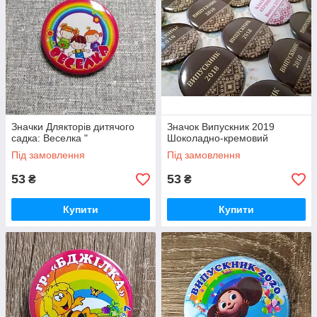
Значки Длякторів дитячого
Значок Випускник 2019
садка: Веселка "
Шоколадно-кремовий
Під замовлення
Під замовлення
53
53
₴
₴
Купити
Купити