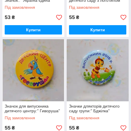
Значок::" Україна єдина"
дитячого саду з логотипом
Під замовлення
Під замовлення
53
55
₴
₴
Купити
Купити
Значок для випускника
Значки длякторів дитячого
дитячого центру:" Гиворуша"
саду групи:" Бджілка"
Під замовлення
Під замовлення
55
55
₴
₴