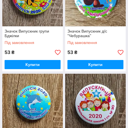
Значок Випускник групи
Значок Випускник д/с
Бджілки
"Чебурашка"
Під замовлення
Під замовлення
53
53
₴
₴
Купити
Купити