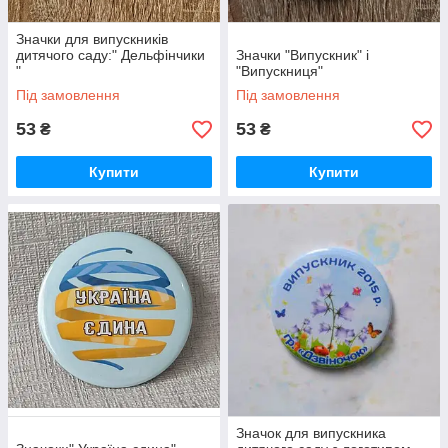
Значки для випускників
дитячого саду:" Дельфінчики
Значки "Випускник" і
"
"Випускниця"
Під замовлення
Під замовлення
53
53
₴
₴
Купити
Купити
Значок для випускника