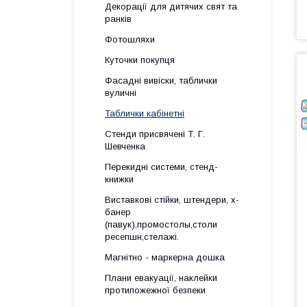
Декорації для дитячих свят та
ранків
Фотошляхи
Куточки покупця
Фасадні вивіски, таблички
вуличні
Таблички кабінетні
Стенди присвячені Т. Г.
Шевченка
Перекидні системи, стенд-
книжки
Виставкові стійки, штендери, х-
банер
(павук),промостолы,столи
ресепшн,стелажі.
Магнітно - маркерна дошка
Плани евакуації, наклейки
протипожежної безпеки