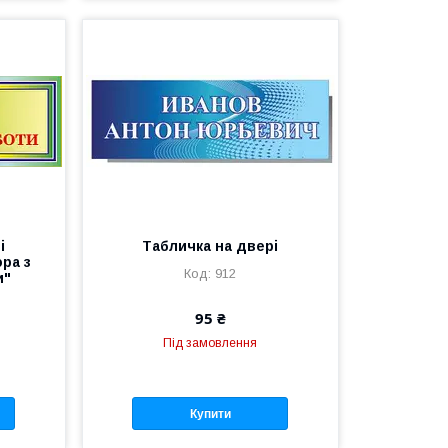
і
Табличка на двері
ра з
912
и"
95 ₴
Під замовлення
Купити