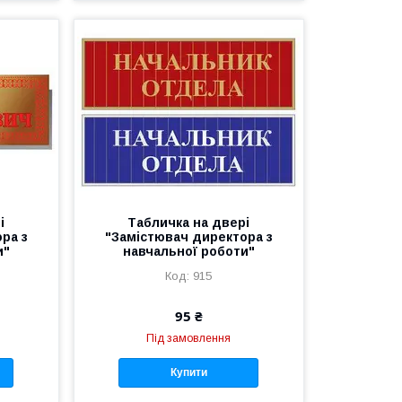
і
Табличка на двері
ра з
"Замістювач директора з
и"
навчальної роботи"
915
95 ₴
Під замовлення
Купити