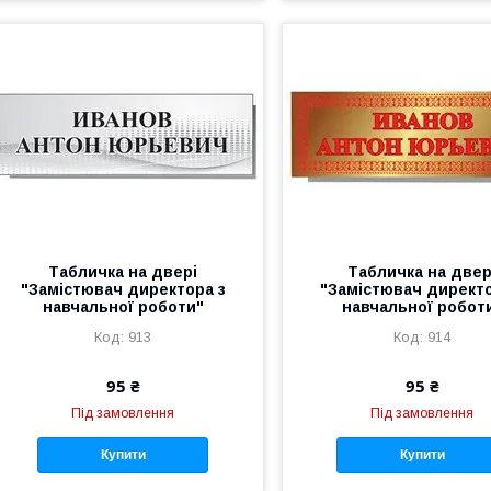
Табличка на двері
Табличка на двер
"Замістювач директора з
"Замістювач директо
навчальної роботи"
навчальної робот
913
914
95 ₴
95 ₴
Під замовлення
Під замовлення
Купити
Купити