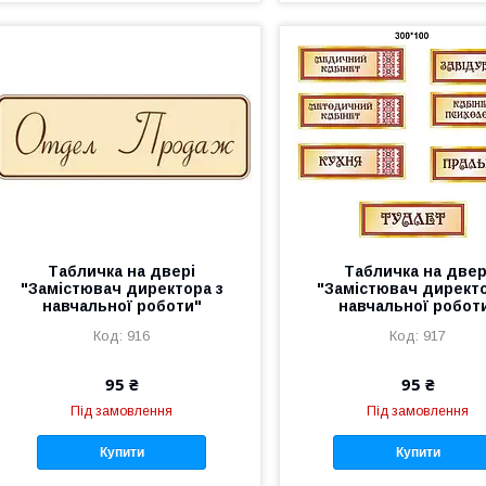
Табличка на двері
Табличка на двер
"Замістювач директора з
"Замістювач директо
навчальної роботи"
навчальної робот
916
917
95 ₴
95 ₴
Під замовлення
Під замовлення
Купити
Купити