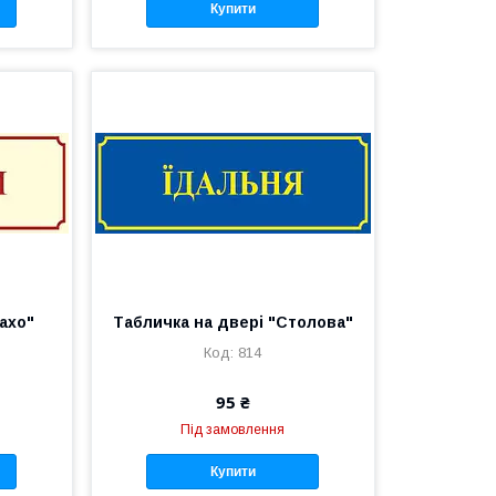
Купити
Захо"
Табличка на двері "Столова"
814
95 ₴
Під замовлення
Купити