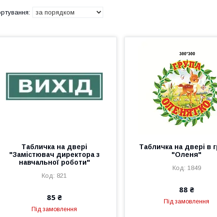
Табличка на двері
Табличка на двері в г
"Замістювач директора з
"Оленя"
навчальної роботи"
1849
821
88 ₴
85 ₴
Під замовлення
Під замовлення