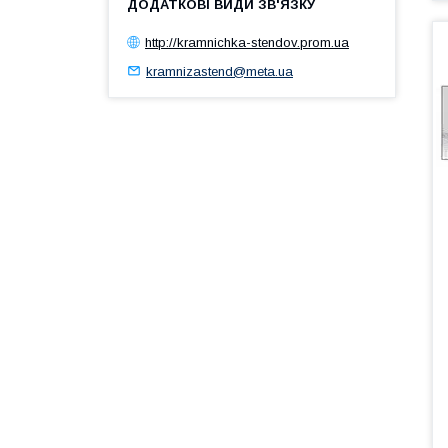
http://kramnichka-stendov.prom.ua
kramnizastend@meta.ua