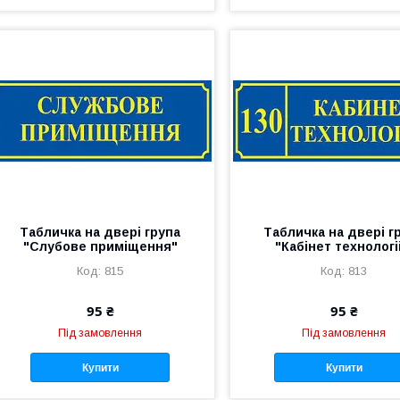
Табличка на двері група
Табличка на двері г
"Слубове приміщення"
"Кабінет технологі
815
813
95 ₴
95 ₴
Під замовлення
Під замовлення
Купити
Купити