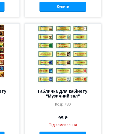
Купити
ету
Табличка для кабінету:
"Музичний зал"
780
95 ₴
Під замовлення