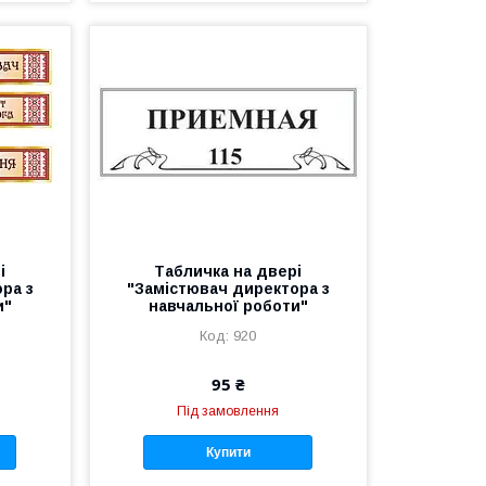
і
Табличка на двері
ра з
"Замістювач директора з
и"
навчальної роботи"
920
95 ₴
Під замовлення
Купити