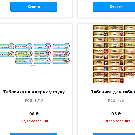
Купити
Купити
Табличка на дверях у групу
Табличка для кабін
1848
779
90 ₴
95 ₴
Під замовлення
Під замовлення