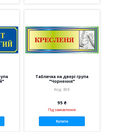
рупа
Табличка на двері група
й"
"Чорнення"
816
95 ₴
Під замовлення
Купити