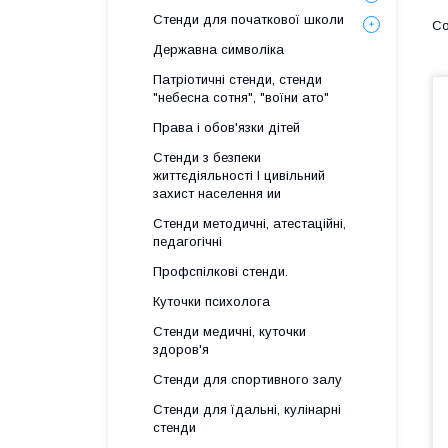
Стенди для початкової школи
Державна символіка
Патріотичні стенди, стенди
"небесна сотня", "воїни ато"
Права і обов'язки дітей
Стенди з безпеки
життєдіяльності І цивільний
захист населення ии
Стенди методичні, атестаційні,
педагогічні
Профспілкові стенди.
Куточки психолога
Стенди медичні, куточки
здоров'я
Стенди для спортивного залу
Стенди для їдальні, кулінарні
стенди