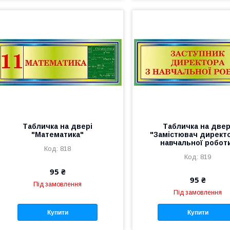
Табличка на двері
Табличка на двер
"Математика"
"Замістювач директо
навчальної робот
818
819
95 ₴
95 ₴
Під замовлення
Під замовлення
Купити
Купити