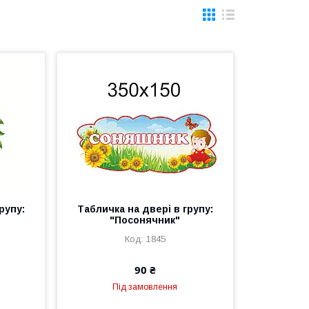
рупу:
Табличка на двері в групу:
"Посонячник"
1845
90 ₴
Під замовлення