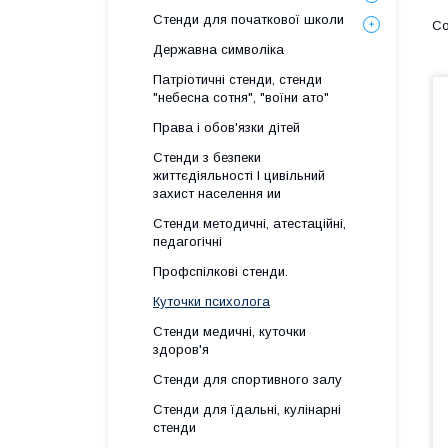
Стенди для початкової школи
Державна символіка
Патріотичні стенди, стенди
"небесна сотня", "воїни ато"
Права і обов'язки дітей
Стенди з безпеки
життєдіяльності І цивільний
захист населення ии
Стенди методичні, атестаційні,
педагогічні
Профспілкові стенди.
Куточки психолога
Стенди медичні, куточки
здоров'я
Стенди для спортивного залу
Стенди для їдальні, кулінарні
стенди