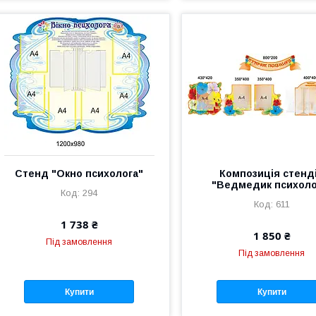
Стенд "Окно психолога"
Композиція стенд
"Ведмедик психоло
294
611
1 738 ₴
1 850 ₴
Під замовлення
Під замовлення
Купити
Купити