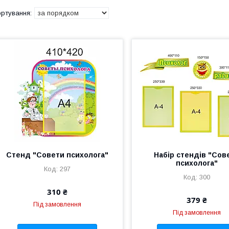
Стенд "Совети психолога"
Набір стендів "Сов
психолога"
297
300
310 ₴
379 ₴
Під замовлення
Під замовлення