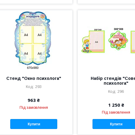
Стенд "Окно психолога"
Набір стендів "Сов
психолога"
293
296
963 ₴
1 250 ₴
Під замовлення
Під замовлення
Купити
Купити