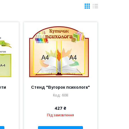
ети
Стенд "Вугорок психолога"
608
427 ₴
Під замовлення