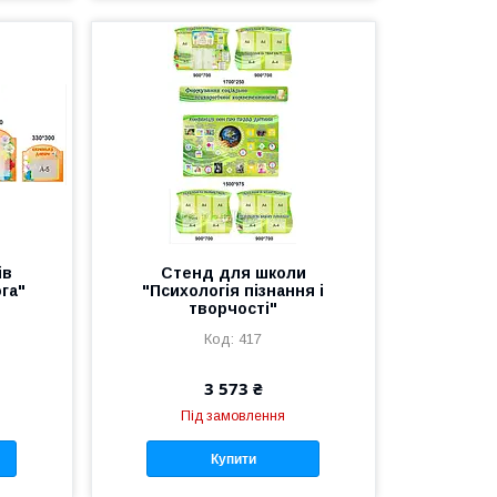
ів
Стенд для школи
га"
"Психологія пізнання і
творчості"
417
3 573 ₴
Під замовлення
Купити