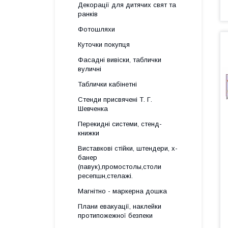
Декорації для дитячих свят та
ранків
Фотошляхи
Куточки покупця
Фасадні вивіски, таблички
вуличні
Таблички кабінетні
Стенди присвячені Т. Г.
Шевченка
Перекидні системи, стенд-
книжки
Виставкові стійки, штендери, х-
банер
(павук),промостолы,столи
ресепшн,стелажі.
Магнітно - маркерна дошка
Плани евакуації, наклейки
протипожежної безпеки