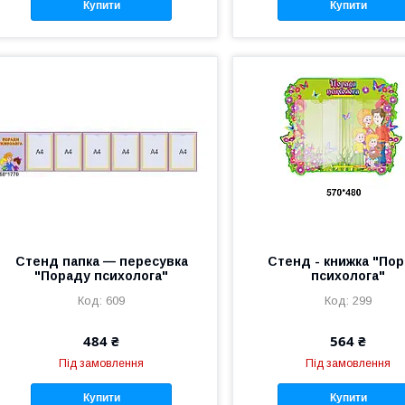
Купити
Купити
Стенд папка — пересувка
Стенд - книжка "По
"Пораду психолога"
психолога"
609
299
484 ₴
564 ₴
Під замовлення
Під замовлення
Купити
Купити