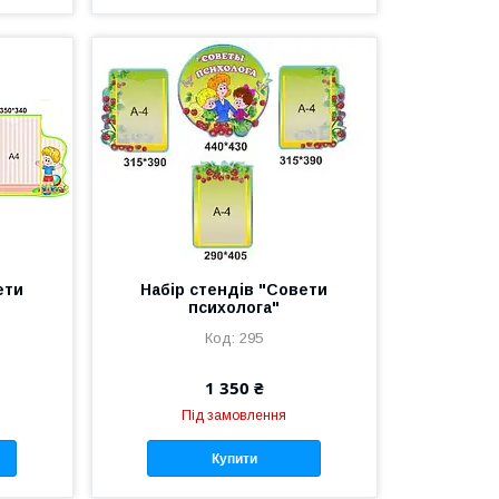
ети
Набір стендів "Совети
психолога"
295
1 350 ₴
Під замовлення
Купити