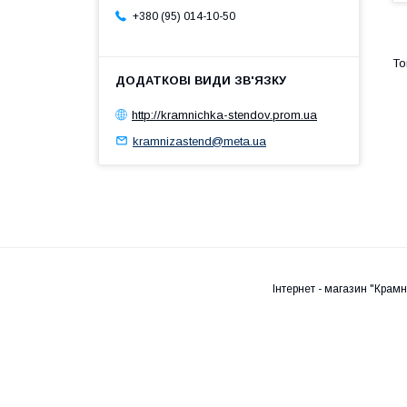
+380 (95) 014-10-50
http://kramnichka-stendov.prom.ua
kramnizastend@meta.ua