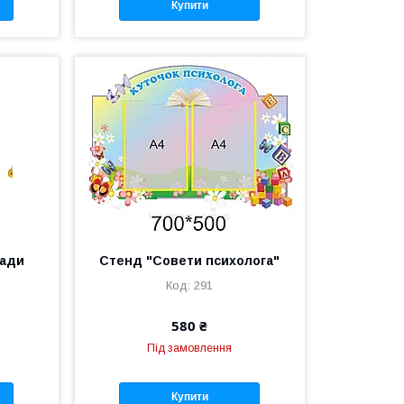
Купити
ради
Стенд "Совети психолога"
291
580 ₴
Під замовлення
Купити