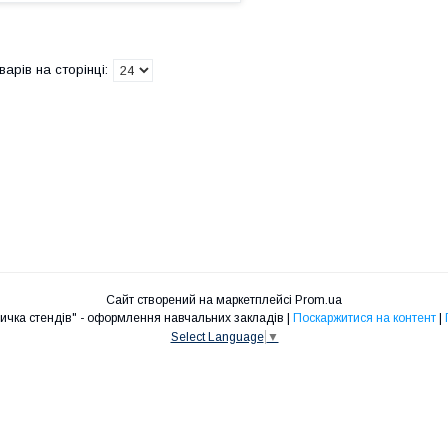
Сайт створений на маркетплейсі
Prom.ua
Інтернет - магазин "Крамничка стендів" - оформлення навчальних закладів |
Поскаржитися на контент
|
Select Language
▼