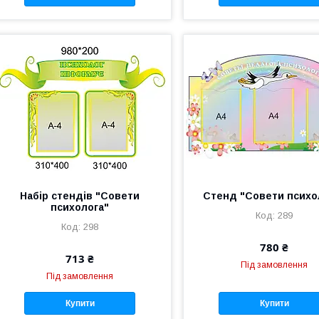
Набір стендів "Совети
Стенд "Совети психо
психолога"
289
298
780 ₴
713 ₴
Під замовлення
Під замовлення
Купити
Купити