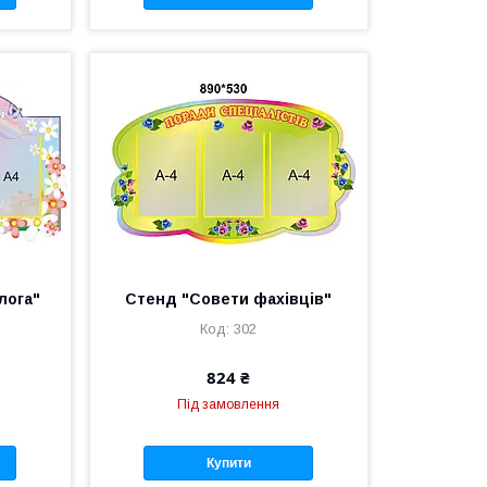
лога"
Стенд "Совети фахівців"
302
824 ₴
Під замовлення
Купити