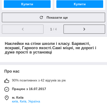
Купити
Купити
Показати ще
1
/ 4
Наклейки
на
стіни
школи
і
класу. Барвисті
,
яскраві
,
Гарного
якості.Самі
міцні
,
не дорогі
і
дуже
прості
в
установці
Про нас
90% позитивних з 42 відгуків за рік
Працює з 16.07.2017
м. Київ
київ, Київ, Україна