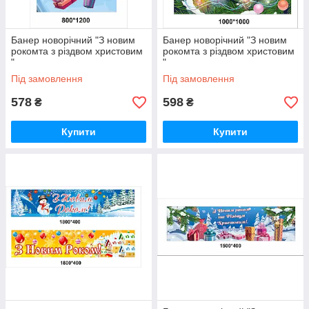
Банер новорічний "З новим
Банер новорічний "З новим
рокомта з різдвом христовим
рокомта з різдвом христовим
"
"
Під замовлення
Під замовлення
578
598
₴
₴
Купити
Купити