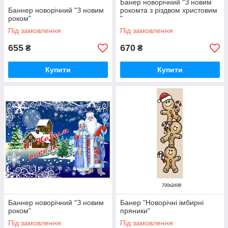
Банер новорічний "З новим
Баннер новорічний "З новим
рокомта з різдвом христовим
роком"
"
Під замовлення
Під замовлення
655
670
₴
₴
Купити
Купити
Баннер новорічний "З новим
Банер "Новорічні імбирні
роком"
пряники"
Під замовлення
Під замовлення