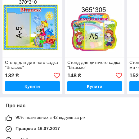
Стенд для дитячого садка
Стенд для дитячого садка
Стен
"Вітаємо"
"Вітаємо"
ми ч
132
148
152
₴
₴
Купити
Купити
Про нас
90% позитивних з 42 відгуків за рік
Працює з 16.07.2017