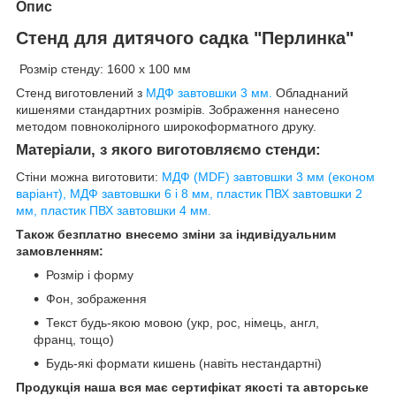
Опис
Стенд для дитячого садка "Перлинка"
Розмір стенду: 1600 х 100 мм
Стенд виготовлений з
МДФ завтовшки 3 мм.
Обладнаний
кишенями стандартних розмірів. Зображення нанесено
методом повноколірного широкоформатного друку.
Матеріали, з якого виготовляємо стенди:
Стіни можна виготовити:
МДФ (MDF) завтовшки 3 мм (економ
варіант), МДФ завтовшки 6 і 8 мм, пластик ПВХ завтовшки 2
мм, пластик ПВХ завтовшки 4 мм.
Також безплатно внесемо зміни за індивідуальним
замовленням:
Розмір і форму
Фон, зображення
Текст будь-якою мовою (укр, рос, німець, англ,
франц, тощо)
Будь-які формати кишень (навіть нестандартні)
Продукція наша вся має сертифікат якості та авторське