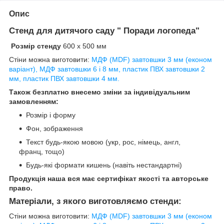
Опис
Стенд для дитячого саду " Поради логопеда"
Розмір стенду
600 х 500 мм
Стіни можна виготовити:
МДФ (MDF) завтовшки 3 мм (економ
варіант), МДФ завтовшки 6 і 8 мм, пластик ПВХ завтовшки 2
мм, пластик ПВХ завтовшки 4 мм.
Також безплатно внесемо зміни за індивідуальним
замовленням:
Розмір і форму
Фон, зображення
Текст будь-якою мовою (укр, рос, німець, англ,
франц, тощо)
Будь-які формати кишень (навіть нестандартні)
Продукція наша вся має сертифікат якості та авторське
право.
Матеріали, з якого виготовляємо стенди:
Стіни можна виготовити:
МДФ (MDF) завтовшки 3 мм (економ