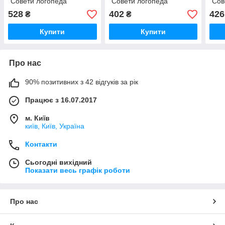
"Совети логопеда"
"Совети логопеда"
"Сов
528
402
426
₴
₴
Купити
Купити
Про нас
90% позитивних з 42 відгуків за рік
Працює з 16.07.2017
м. Київ
київ, Київ, Україна
Контакти
Сьогодні вихідний
Показати весь графік роботи
Про нас