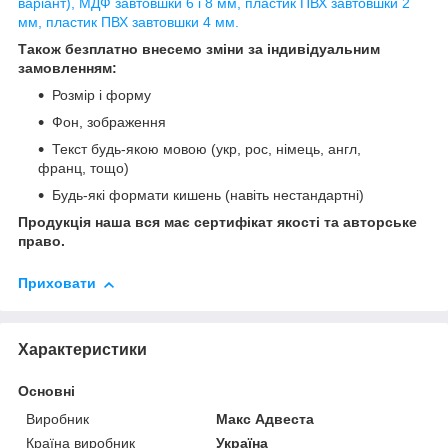
варіант), МДФ завтовшки 6 і 8 мм, пластик ПВХ завтовшки 2
мм, пластик ПВХ завтовшки 4 мм.
Також безплатно внесемо зміни за індивідуальним
замовленням:
Розмір і форму
Фон, зображення
Текст будь-якою мовою (укр, рос, німець, англ,
франц, тощо)
Будь-які формати кишень (навіть нестандартні)
Продукція наша вся має сертифікат якості та авторське
право.
Приховати
Характеристики
Основні
Виробник
Макс Адвеста
Країна виробник
Україна