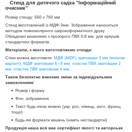
Стенд для дитячого садка "Інформаційний
очисник"
Розмір стенду: 560 х 760 мм
Стенд виготовлений із МДФ-3мм. Зображення наноситься
методом повноколірного широкоформатного друку.
Обладнані кишенями з прозорого ПВХ 0,8 мм. для аркушів
стандартних форматів.
Матеріали, з якого виготовляємо стенди:
Стіни можна виготовити:
МДФ (MDF) завтовшки 3 мм (економ
варіант), МДФ завтовшки 6 і 8 мм, пластик ПВХ завтовшки 2
мм, пластик ПВХ завтовшки 4 мм.
Також безплатно внесемо зміни за індивідуальним
замовленням:
Розмір і форму
Фон, зображення
Текст будь-якою мовою (укр, рос, німець, англ, франц
тощо)
Будь-які формати кишень (навіть нестандартні)
Продукція наша вся має сертифікат якості та авторське