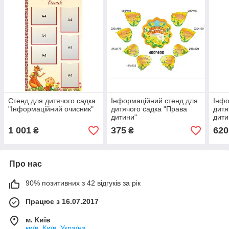
Стенд для дитячого садка
Інформаційний стенд для
Інфо
"Інформаційний очисник"
дитячого садка "Права
дитя
дитини"
дити
1 001
375
620
₴
₴
Про нас
90% позитивних з 42 відгуків за рік
Працює з 16.07.2017
м. Київ
київ, Київ, Україна