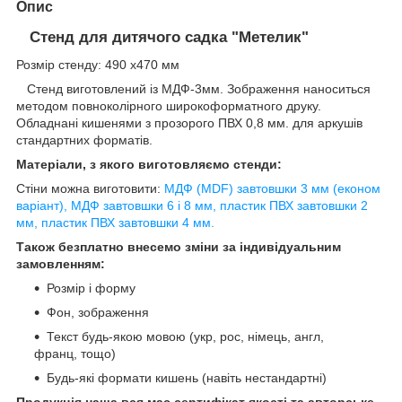
Опис
Стенд для дитячого садка "Метелик"
Розмір стенду: 490 х470 мм
Стенд виготовлений із МДФ-3мм. Зображення наноситься
методом повноколірного широкоформатного друку.
Обладнані кишенями з прозорого ПВХ 0,8 мм. для аркушів
стандартних форматів.
Матеріали, з якого виготовляємо стенди:
Стіни можна виготовити:
МДФ (MDF) завтовшки 3 мм (економ
варіант), МДФ завтовшки 6 і 8 мм, пластик ПВХ завтовшки 2
мм, пластик ПВХ завтовшки 4 мм.
Також безплатно внесемо зміни за індивідуальним
замовленням:
Розмір і форму
Фон, зображення
Текст будь-якою мовою (укр, рос, німець, англ,
франц, тощо)
Будь-які формати кишень (навіть нестандартні)
Продукція наша вся має сертифікат якості та авторське