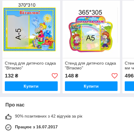
Стенд для дитячого садка
Стенд для дитячого садка
Стен
"Вітаємо"
"Вітаємо"
ми ч
132
148
496
₴
₴
Купити
Купити
Про нас
90% позитивних з 42 відгуків за рік
Працює з 16.07.2017