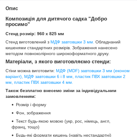
Опис
Композиція для дитячого садка "Добро
просимо"
Стенд розмір: 960 х 825 мм
Стенд виготовлений з
МДФ завтовшки 3 мм.
Обладнаний
кишенями стандартних розмірів. Зображення нанесено
методом повноколірного широкоформатного друку.
Матеріали, з якого виготовляємо стенди:
Стіни можна виготовити:
МДФ (MDF) завтовшки 3 мм (економ
варіант), МДФ завтовшки 6 і 8 мм, пластик ПВХ завтовшки 2
мм, пластик ПВХ завтовшки 4 мм.
Також безплатно внесемо зміни за індивідуальним
замовленням:
Розмір і форму
Фон, зображення
Текст будь-якою мовою (укр, рос, німець, англ,
франц, тощо)
Будь-які формати кишень (навіть нестандартні)