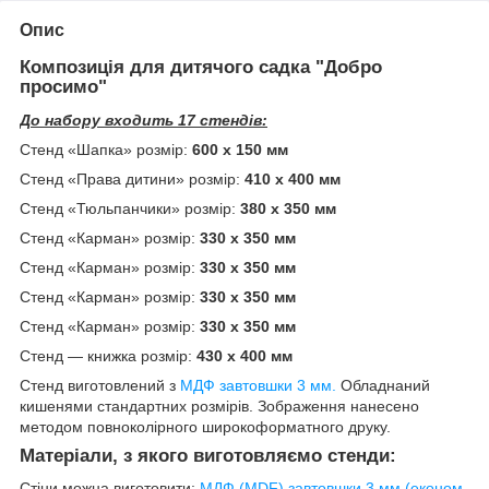
Опис
Композиція для дитячого садка "Добро
просимо"
До набору входить 17 стендів:
Стенд «Шапка» розмір:
600 х 150
мм
Стенд «Права дитини» розмір:
410 х 400
мм
Стенд «Тюльпанчики» розмір:
380 х 350
мм
Стенд «Карман» розмір:
330 х 350
мм
Стенд «Карман» розмір:
330 х 350
мм
Стенд «Карман» розмір:
330 х 350
мм
Стенд «Карман» розмір:
330 х 350
мм
Стенд — книжка розмір:
430 х 400 мм
Стенд виготовлений з
МДФ завтовшки 3 мм.
Обладнаний
кишенями стандартних розмірів. Зображення нанесено
методом повноколірного широкоформатного друку.
Матеріали, з якого виготовляємо стенди:
Стіни можна виготовити:
МДФ (MDF) завтовшки 3 мм (економ