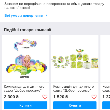
Законом не передбачено повернення та обмін даного товару
належної якості
Всі умови повернення
Подібні товари компанії
Композиція для дитячого
Композиція для дитячого
Комп
садка "Добро просимо"
садка "Добро просимо"
садк
2 300
1 520
1 3
₴
₴
Купити
Купити