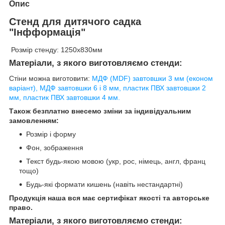
Опис
Стенд для дитячого садка
"Інфформація"
Розмір стенду: 1250х830мм
Матеріали, з якого виготовляємо стенди:
Стіни можна виготовити:
МДФ (MDF) завтовшки 3 мм (економ
варіант), МДФ завтовшки 6 і 8 мм, пластик ПВХ завтовшки 2
мм, пластик ПВХ завтовшки 4 мм.
Також безплатно внесемо зміни за індивідуальним
замовленням:
Розмір і форму
Фон, зображення
Текст будь-якою мовою (укр, рос, німець, англ, франц
тощо)
Будь-які формати кишень (навіть нестандартні)
Продукція наша вся має сертифікат якості та авторське
право.
Матеріали, з якого виготовляємо стенди: