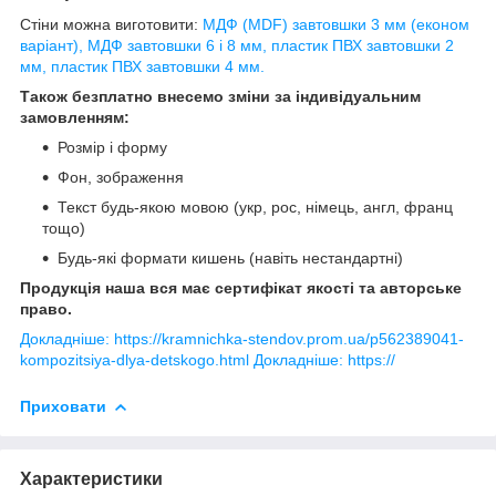
Стіни можна виготовити:
МДФ (MDF) завтовшки 3 мм (економ
варіант), МДФ завтовшки 6 і 8 мм, пластик ПВХ завтовшки 2
мм, пластик ПВХ завтовшки 4 мм.
Також безплатно внесемо зміни за індивідуальним
замовленням:
Розмір і форму
Фон, зображення
Текст будь-якою мовою (укр, рос, німець, англ, франц
тощо)
Будь-які формати кишень (навіть нестандартні)
Продукція наша вся має сертифікат якості та авторське
право.
Докладніше: https://kramnichka-stendov.prom.ua/p562389041-
kompozitsiya-dlya-detskogo.html
Докладніше: https://
Приховати
Характеристики