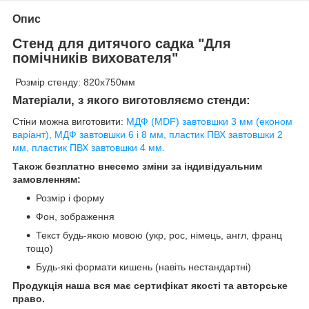
Опис
Стенд для дитячого садка "Для
помічників вихователя"
Розмір стенду: 820х750мм
Матеріали, з якого виготовляємо стенди:
Стіни можна виготовити:
МДФ (MDF) завтовшки 3 мм (економ
варіант), МДФ завтовшки 6 і 8 мм, пластик ПВХ завтовшки 2
мм, пластик ПВХ завтовшки 4 мм.
Також безплатно внесемо зміни за індивідуальним
замовленням:
Розмір і форму
Фон, зображення
Текст будь-якою мовою (укр, рос, німець, англ, франц
тощо)
Будь-які формати кишень (навіть нестандартні)
Продукція наша вся має сертифікат якості та авторське
право.