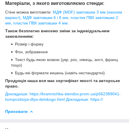
Матеріали, з якого виготовляємо стенди:
Стіни можна виготовити:
МДФ (MDF) завтовшки 3 мм (економ
варіант), МДФ завтовшки 6 і 8 мм, пластик ПВХ завтовшки 2
мм, пластик ПВХ завтовшки 4 мм.
Також безплатно внесемо зміни за індивідуальним
замовленням:
Розмір і форму
Фон, зображення
Текст будь-якою мовою (укр, рос, німець, англ, франц
тощо)
Будь-які формати кишень (навіть нестандартні)
Продукція наша вся має сертифікат якості та авторське
право.
Докладніше: https://kramnichka-stendov.prom.ua/p562389041-
kompozitsiya-dlya-detskogo.html
Докладніше: https://
Приховати