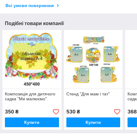
Всі умови повернення
Подібні товари компанії
Композиція для дитячого
Стенд "Для мам і тат"
Комп
садка "Ми малюємо"
садк
350
530
368
₴
₴
Купити
Купити