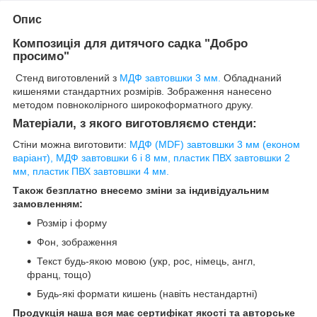
Опис
Композиція для дитячого садка "Добро
просимо"
Стенд виготовлений з
МДФ завтовшки 3 мм.
Обладнаний
кишенями стандартних розмірів. Зображення нанесено
методом повноколірного широкоформатного друку.
Матеріали, з якого виготовляємо стенди:
Стіни можна виготовити:
МДФ (MDF) завтовшки 3 мм (економ
варіант), МДФ завтовшки 6 і 8 мм, пластик ПВХ завтовшки 2
мм, пластик ПВХ завтовшки 4 мм.
Також безплатно внесемо зміни за індивідуальним
замовленням:
Розмір і форму
Фон, зображення
Текст будь-якою мовою (укр, рос, німець, англ,
франц, тощо)
Будь-які формати кишень (навіть нестандартні)
Продукція наша вся має сертифікат якості та авторське