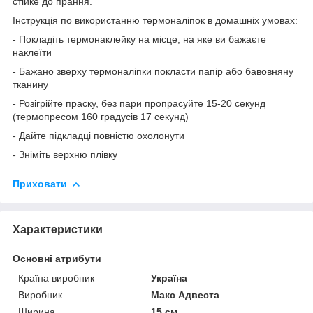
стійке до прання.
Інструкція по використанню термоналіпок в домашніх умовах:
- Покладіть термонаклейку на місце, на яке ви бажаєте
наклеїти
- Бажано зверху термоналіпки покласти папір або бавовняну
тканину
- Розігрійте праску, без пари пропрасуйте 15-20 секунд
(термопресом 160 градусів 17 секунд)
- Дайте підкладці повністю охолонути
- Зніміть верхню плівку
Приховати
Характеристики
Основні атрибути
Країна виробник
Україна
Виробник
Макс Адвеста
Ширина
15 см