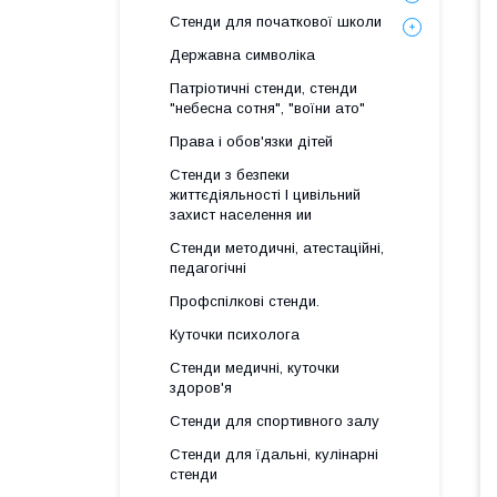
Стенди для початкової школи
Державна символіка
Патріотичні стенди, стенди
"небесна сотня", "воїни ато"
Права і обов'язки дітей
Стенди з безпеки
життєдіяльності І цивільний
захист населення ии
Стенди методичні, атестаційні,
педагогічні
Профспілкові стенди.
Куточки психолога
Стенди медичні, куточки
здоров'я
Стенди для спортивного залу
Стенди для їдальні, кулінарні
стенди