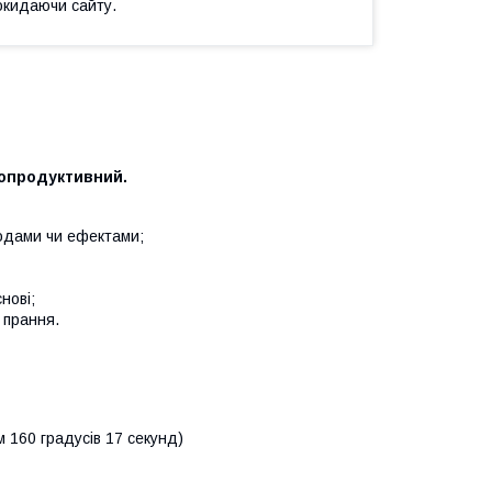
окидаючи сайту.
копродуктивний.
ходами чи ефектами;
нові;
 прання.
м 160 градусів 17 секунд)