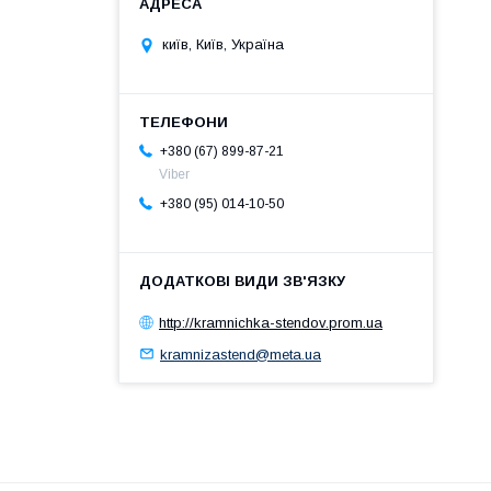
київ, Київ, Україна
+380 (67) 899-87-21
Viber
+380 (95) 014-10-50
http://kramnichka-stendov.prom.ua
kramnizastend@meta.ua