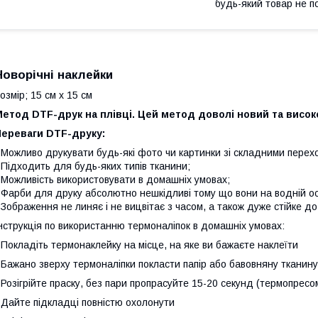
будь-який товар не п
Новорічні наклейки
озмір; 15 см х 15 см
Метод DTF-друк на плівці. Цей метод доволі новий та висо
Переваги DTF-друку:
 Можливо друкувати будь-які фото чи картинки зі складними пере
 Підходить для будь-яких типів тканини;
 Можливість використовувати в домашніх умовах;
 Фарби для друку абсолютно нешкідливі тому що вони на водній ос
 Зображення не линяє і не вицвітає з часом, а також дуже стійке до
нструкція по використанню термоналіпок в домашніх умовах:
 Покладіть термонаклейку на місце, на яке ви бажаєте наклеїти
 Бажано зверху термоналіпки покласти папір або бавовняну тканину
 Розігрійте праску, без пари пропрасуйте 15-20 секунд (термопресо
 Дайте підкладці повністю охолонути