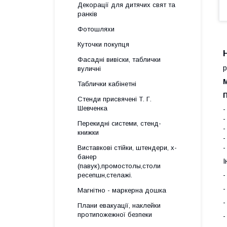
Декорації для дитячих свят та
ранків
Фотошляхи
Куточки покупця
Фасадні вивіски, таблички
р
вуличні
Таблички кабінетні
Стенди присвячені Т. Г.
Шевченка
-
-
Перекидні системи, стенд-
-
книжки
-
-
Виставкові стійки, штендери, х-
банер
І
(павук),промостолы,столи
-
ресепшн,стелажі.
-
Магнітно - маркерна дошка
-
Плани евакуації, наклейки
протипожежної безпеки
-