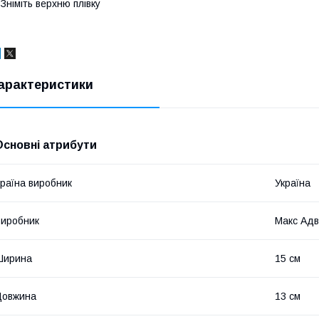
 Зніміть верхню плівку
арактеристики
Основні атрибути
раїна виробник
Україна
иробник
Макс Адв
Ширина
15 см
Довжина
13 см