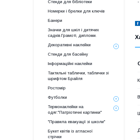
-
Стенди для бібліотеки
Номерки і брелки для ключів
Банери
Значки для шкіл і дитячих
садків.Грамоті, дипломи.
Х
Декоративні наклейки
Стенди для басейну
Інформаційні наклейки
Тактильні таблички, таблички зі
шрифтом Брайля
К
Ростомір
В
Футболки
Термонаклейки на
одяг:"Патріотичні картинки"
"Правила евакуації зі школи"
Букет квітів із атласної
стрічки