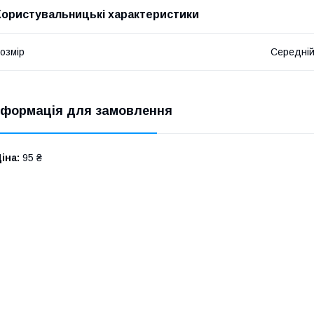
Користувальницькі характеристики
озмір
Середні
нформація для замовлення
іна:
95 ₴