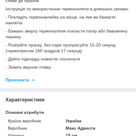
стійке до прання.
Інструкція по використанню термоналіпок в домашніх умовах:
- Покладіть термонаклейку на місце, на яке ви бажаєте
наклеїти
- Бажано зверху термоналіпки покласти папір або бавовняну
тканину
- Розігрійте праску, без пари пропрасуйте 15-20 секунд
(термопресом 160 градусів 17 секунд)
- Дайте підкладці повністю охолонути
- Зніміть верхню плівку
Приховати
Характеристики
Основні атрибути
Країна виробник
Україна
Виробник
Макс Адвеста
Ширина
15 см