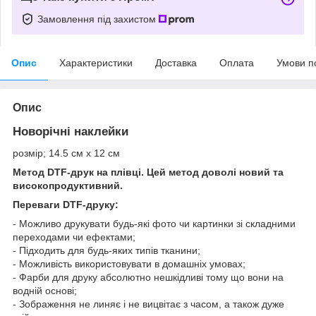
Замовлення під захистом
Опис
Характеристики
Доставка
Оплата
Умови п
Опис
Новорічні наклейки
розмір; 14.5 см х 12 см
Метод DTF-друк на плівці. Цей метод доволі новий та
високопродуктивний.
Переваги DTF-друку:
- Можливо друкувати будь-які фото чи картинки зі складними
переходами чи ефектами;
- Підходить для будь-яких типів тканини;
- Можливість використовувати в домашніх умовах;
- Фарби для друку абсолютно нешкідливі тому що вони на
водній основі;
- Зображення не линяє і не вицвітає з часом, а також дуже