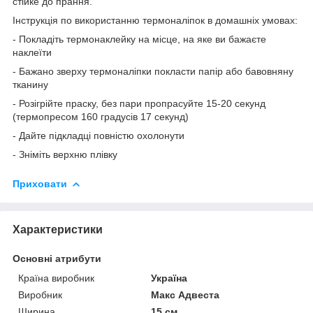
стійке до прання.
Інструкція по використанню термоналіпок в домашніх умовах:
- Покладіть термонаклейку на місце, на яке ви бажаєте
наклеїти
- Бажано зверху термоналіпки покласти папір або бавовняну
тканину
- Розігрійте праску, без пари пропрасуйте 15-20 секунд
(термопресом 160 градусів 17 секунд)
- Дайте підкладці повністю охолонути
- Зніміть верхню плівку
Приховати
Характеристики
Основні атрибути
Країна виробник
Україна
Виробник
Макс Адвеста
Ширина
15 см