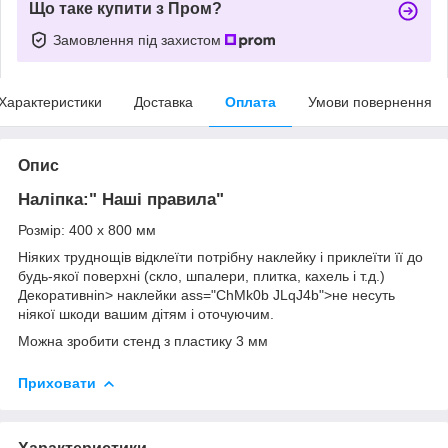
Що таке купити з Пром?
Замовлення під захистом
Характеристики
Доставка
Оплата
Умови повернення
Опис
Наліпка:" Наші правила"
Розмір: 400 х 800 мм
Ніяких труднощів
відклеїти
потрібну
наклейку
і
приклеїти
її
до
будь-якої
поверхні
(
скло
,
шпалери
,
плитка
,
кахель
і
т.д.
)
Декоративні
n>
наклейки
ass="ChMk0b JLqJ4b">
не несуть
ніякої шкоди
вашим
дітям
і
оточуючим
.
Можна зробити стенд з пластику 3 мм
Приховати