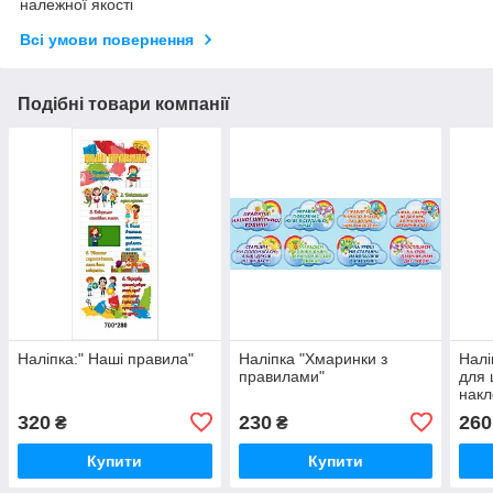
належної якості
Всі умови повернення
Подібні товари компанії
Наліпка:" Наші правила"
Наліпка "Хмаринки з
Налі
правилами"
для 
накл
320
230
260
₴
₴
Купити
Купити