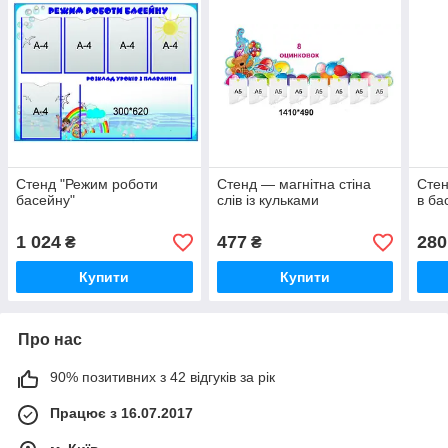
Стенд "Режим роботи
Стенд — магнітна стіна
Стен
басейну"
слів із кульками
в ба
1 024
477
280
₴
₴
Купити
Купити
Про нас
90% позитивних з 42 відгуків за рік
Працює з 16.07.2017