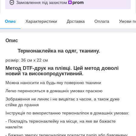
Замовлення під захистом
Опис
Характеристики
Доставка
Оплата
Умови п
Опис
Термонаклейка на одяг, тканину.
розмір: 36 см х 22 см
Метод DTF-друк на плівці. Цей метод доволі
новий та високопродуктивний.
Можна наносити на будь-яку поверхню тканини
Легко переносяться в домашніх умовах праскою
Зображення не линяє і не вицвітає з часом, а також дуже
стійке до прання
Інструкція по використанню термоналіпок в домашніх умовах:
- Покладіть термонаклейку на місце, на яке ви бажаєте
наклеїти
- Бажано зверху термоналіпки покласти папір або бавовняну