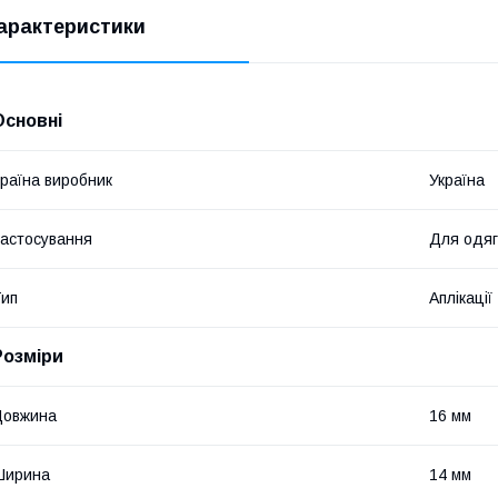
арактеристики
Основні
раїна виробник
Україна
астосування
Для одяг
ип
Аплікації
Розміри
Довжина
16 мм
Ширина
14 мм