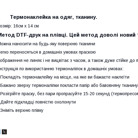
Термонаклейка на одяг, тканину.
озмір: 16см х 14 см
Метод DTF-друк на плівці. Цей метод доволі новий
ожна наносити на будь-яку поверхню тканини
егко переносяться в домашніх умовах праскою
ображення не линяє і не вицвітає з часом, а також дуже стійке до 
нструкція по використанню термоналіпок в домашніх умовах:
 Покладіть термонаклейку на місце, на яке ви бажаєте наклеїти
 Бажано зверху термоналіпки покласти папір або бавовняну тканину
 Розігрійте праску, без пари пропрасуйте 15-20 секунд (термопресо
 Дайте підкладці повністю охолонути
 Зніміть верхню плівку