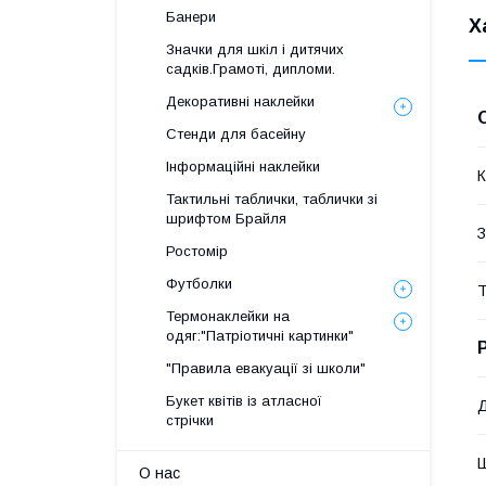
Банери
Х
Значки для шкіл і дитячих
садків.Грамоті, дипломи.
Декоративні наклейки
Стенди для басейну
Інформаційні наклейки
К
Тактильні таблички, таблички зі
шрифтом Брайля
З
Ростомір
Футболки
Т
Термонаклейки на
одяг:"Патріотичні картинки"
"Правила евакуації зі школи"
Букет квітів із атласної
стрічки
О нас