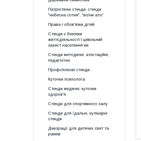
Патріотичні стенди, стенди
"небесна сотня", "воїни ато"
Права і обов'язки дітей
Стенди з безпеки
життєдіяльності І цивільний
захист населення ии
Стенди методичні, атестаційні,
педагогічні
Профспілкові стенди.
Куточки психолога
Стенди медичні, куточки
здоров'я
Стенди для спортивного залу
Стенди для їдальні, кулінарні
стенди
Декорації для дитячих свят та
ранків