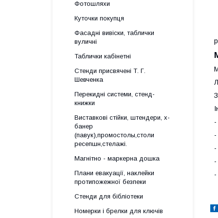
Фотошляхи
Куточки покупця
Фасадні вивіски, таблички
р
вуличні
Таблички кабінетні
М
Стенди присвячені Т. Г.
Шевченка
Л
Перекидні системи, стенд-
З
книжки
І
Виставкові стійки, штендери, х-
-
банер
-
(павук),промостолы,столи
ресепшн,стелажі.
-
Магнітно - маркерна дошка
-
Плани евакуації, наклейки
-
протипожежної безпеки
Стенди для бібліотеки
Номерки і брелки для ключів