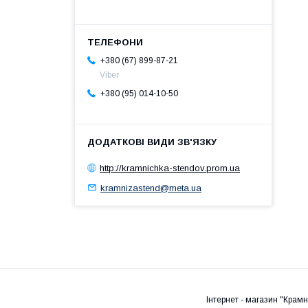
+380 (67) 899-87-21
Viber
+380 (95) 014-10-50
http://kramnichka-stendov.prom.ua
kramnizastend@meta.ua