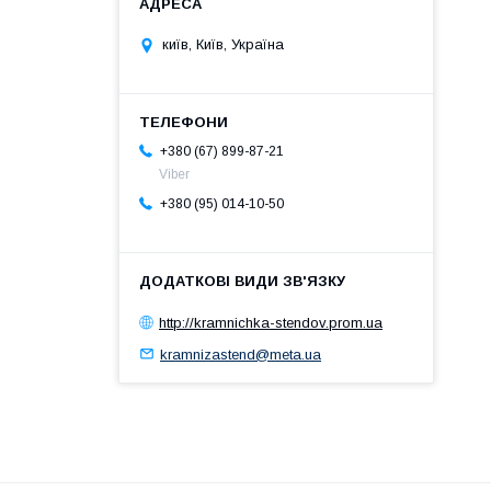
київ, Київ, Україна
+380 (67) 899-87-21
Viber
+380 (95) 014-10-50
http://kramnichka-stendov.prom.ua
kramnizastend@meta.ua