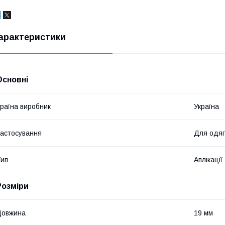
арактеристики
Основні
раїна виробник
Україна
астосування
Для одяг
ип
Аплікації
Розміри
Довжина
19 мм