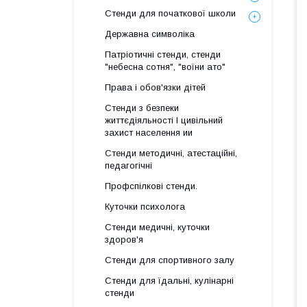
Стенди для початкової школи
Державна символіка
Патріотичні стенди, стенди
"небесна сотня", "воїни ато"
Права і обов'язки дітей
Стенди з безпеки
життєдіяльності І цивільний
захист населення ии
Стенди методичні, атестаційні,
педагогічні
Профспілкові стенди.
Куточки психолога
Стенди медичні, куточки
здоров'я
Стенди для спортивного залу
Стенди для їдальні, кулінарні
стенди