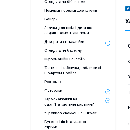
Стенди для бібліотеки
Номерки і брелки для ключів
Банери
Х
Значки для шкіл і дитячих
садків.Грамоті, дипломи.
Декоративні наклейки
Стенди для басейну
Інформаційні наклейки
К
Тактильні таблички, таблички зі
шрифтом Брайля
З
Ростомір
Футболки
Т
Термонаклейки на
одяг:"Патріотичні картинки"
"Правила евакуації зі школи"
Букет квітів із атласної
стрічки