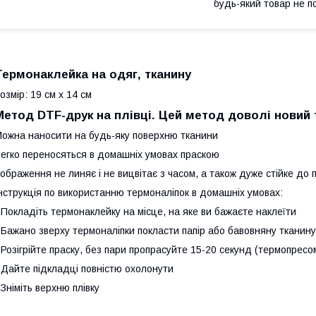
будь-який товар не п
Термонаклейка на одяг, тканину
озмір: 19 см х 14 см
Метод DTF-друк на плівці. Цей метод доволі новий
ожна наносити на будь-яку поверхню тканини
егко переносяться в домашніх умовах праскою
ображення не линяє і не вицвітає з часом, а також дуже стійке до 
нструкція по використанню термоналіпок в домашніх умовах:
 Покладіть термонаклейку на місце, на яке ви бажаєте наклеїти
 Бажано зверху термоналіпки покласти папір або бавовняну тканину
 Розігрійте праску, без пари пропрасуйте 15-20 секунд (термопресо
 Дайте підкладці повністю охолонути
 Зніміть верхню плівку