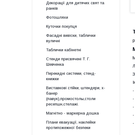
Декорації для дитячих свят та
ранків
Фотошляхи
Куточки покупця
Фасадні вивіски, таблички
р
вуличні
Таблички кабінетні
М
Стенди присвячені Т. Г.
Шевченка
Л
Перекидні системи, стенд-
З
книжки
І
Виставкові стійки, штендери, х-
-
банер
-
(павук),промостолы,столи
ресепшн,стелажі.
-
Магнітно - маркерна дошка
-
Плани евакуації, наклейки
-
протипожежної безпеки