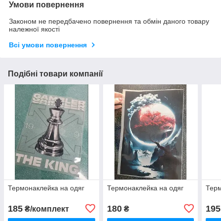
Умови повернення
Законом не передбачено повернення та обмін даного товару
належної якості
Всі умови повернення
Подібні товари компанії
Термонаклейка на одяг
Термонаклейка на одяг
Терм
185
180
195
₴/комплект
₴