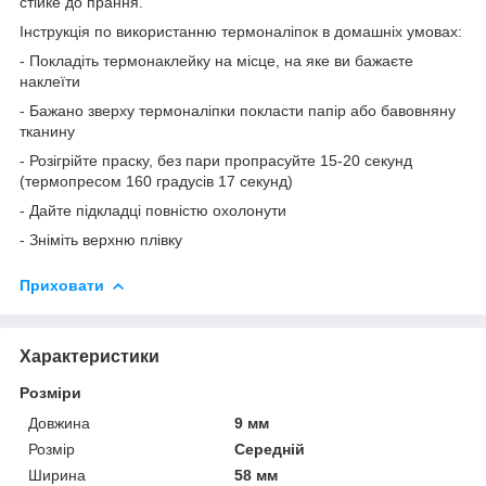
стійке до прання.
Інструкція по використанню термоналіпок в домашніх умовах:
- Покладіть термонаклейку на місце, на яке ви бажаєте
наклеїти
- Бажано зверху термоналіпки покласти папір або бавовняну
тканину
- Розігрійте праску, без пари пропрасуйте 15-20 секунд
(термопресом 160 градусів 17 секунд)
- Дайте підкладці повністю охолонути
- Зніміть верхню плівку
Приховати
Характеристики
Розміри
Довжина
9 мм
Розмір
Середній
Ширина
58 мм