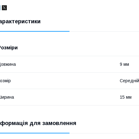
арактеристики
Розміри
Довжина
9 мм
озмір
Середні
Ширина
15 мм
нформація для замовлення