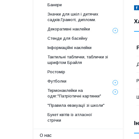
Банери
Значки для шкіл і дитячих
садків.Грамоті, дипломи.
Х
Декоративні наклейки
Стенди для басейну
Інформаційні наклейки
Тактильні таблички, таблички зі
шрифтом Брайля
Ростомір
Р
Футболки
Термонаклейки на
одяг:"Патріотичні картинки"
"Правила евакуації зі школи"
Букет квітів із атласної
стрічки
І
О нас