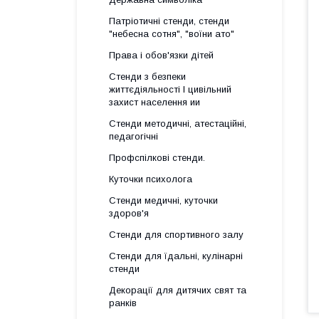
Патріотичні стенди, стенди
"небесна сотня", "воїни ато"
Права і обов'язки дітей
Стенди з безпеки
життєдіяльності І цивільний
захист населення ии
Стенди методичні, атестаційні,
педагогічні
Профспілкові стенди.
Куточки психолога
Стенди медичні, куточки
здоров'я
Стенди для спортивного залу
Стенди для їдальні, кулінарні
стенди
Декорації для дитячих свят та
ранків