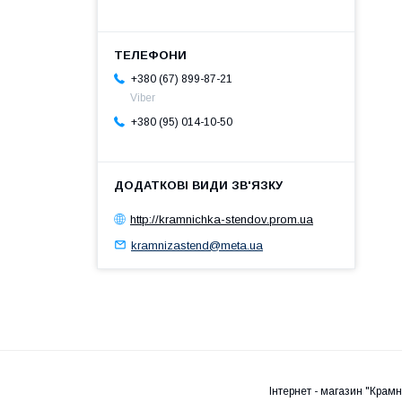
+380 (67) 899-87-21
Viber
+380 (95) 014-10-50
http://kramnichka-stendov.prom.ua
kramnizastend@meta.ua