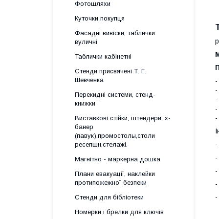
Фотошляхи
Куточки покупця
Фасадні вивіски, таблички
р
вуличні
Таблички кабінетні
Стенди присвячені Т. Г.
Шевченка
-
-
Перекидні системи, стенд-
-
книжки
-
-
Виставкові стійки, штендери, х-
банер
І
(павук),промостолы,столи
-
ресепшн,стелажі.
-
Магнітно - маркерна дошка
-
Плани евакуації, наклейки
протипожежної безпеки
-
-
Стенди для бібліотеки
Номерки і брелки для ключів