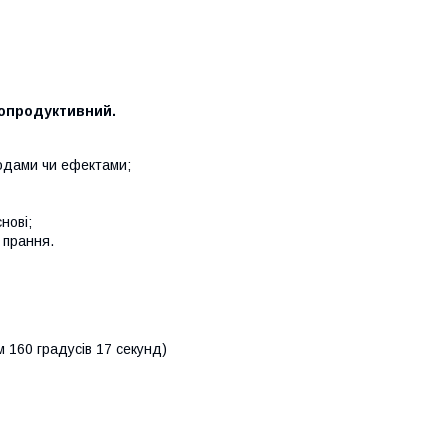
копродуктивний.
ходами чи ефектами;
нові;
 прання.
м 160 градусів 17 секунд)