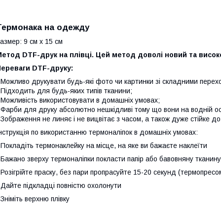
Термонака на одежду
азмер:
9 см х 15 см
Метод DTF-друк на плівці. Цей метод доволі новий та висо
Переваги DTF-друку:
 Можливо друкувати будь-які фото чи картинки зі складними пере
 Підходить для будь-яких типів тканини;
 Можливість використовувати в домашніх умовах;
 Фарби для друку абсолютно нешкідливі тому що вони на водній ос
 Зображення не линяє і не вицвітає з часом, а також дуже стійке до
нструкція по використанню термоналіпок в домашніх умовах:
 Покладіть термонаклейку на місце, на яке ви бажаєте наклеїти
 Бажано зверху термоналіпки покласти папір або бавовняну тканину
 Розігрійте праску, без пари пропрасуйте 15-20 секунд (термопресо
 Дайте підкладці повністю охолонути
 Зніміть верхню плівку