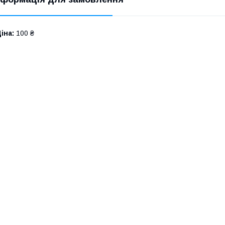
іна:
100 ₴