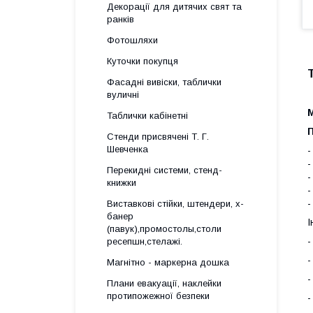
Декорації для дитячих свят та
ранків
Фотошляхи
Куточки покупця
Фасадні вивіски, таблички
р
вуличні
Таблички кабінетні
Стенди присвячені Т. Г.
Шевченка
-
-
Перекидні системи, стенд-
-
книжки
-
-
Виставкові стійки, штендери, х-
банер
І
(павук),промостолы,столи
-
ресепшн,стелажі.
-
Магнітно - маркерна дошка
-
Плани евакуації, наклейки
протипожежної безпеки
-