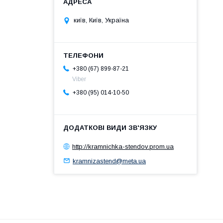
київ, Київ, Україна
+380 (67) 899-87-21
Viber
+380 (95) 014-10-50
http://kramnichka-stendov.prom.ua
kramnizastend@meta.ua