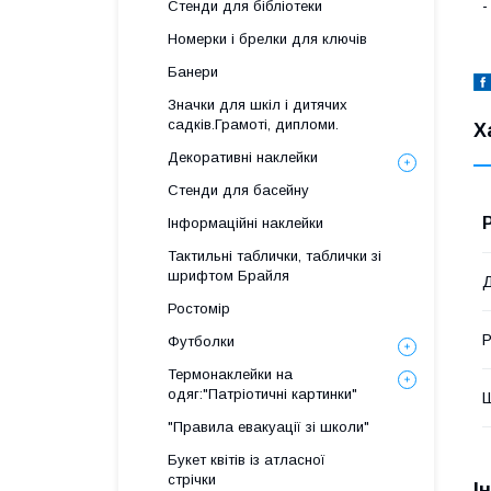
-
Стенди для бібліотеки
Номерки і брелки для ключів
Банери
Значки для шкіл і дитячих
садків.Грамоті, дипломи.
Х
Декоративні наклейки
Стенди для басейну
Інформаційні наклейки
Тактильні таблички, таблички зі
шрифтом Брайля
Ростомір
Р
Футболки
Термонаклейки на
одяг:"Патріотичні картинки"
"Правила евакуації зі школи"
Букет квітів із атласної
стрічки
І