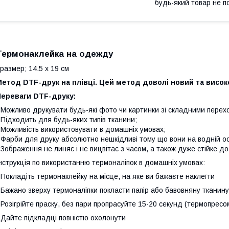
будь-який товар не п
Термонаклейка
на одежду
азмер; 14.5 х 19 см
Метод DTF-друк на плівці. Цей метод доволі новий та висо
Переваги DTF-друку:
 Можливо друкувати будь-які фото чи картинки зі складними пере
 Підходить для будь-яких типів тканини;
 Можливість використовувати в домашніх умовах;
 Фарби для друку абсолютно нешкідливі тому що вони на водній ос
 Зображення не линяє і не вицвітає з часом, а також дуже стійке до
нструкція по використанню термоналіпок в домашніх умовах:
 Покладіть термонаклейку на місце, на яке ви бажаєте наклеїти
 Бажано зверху термоналіпки покласти папір або бавовняну тканину
 Розігрійте праску, без пари пропрасуйте 15-20 секунд (термопресо
 Дайте підкладці повністю охолонути