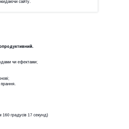
окидаючи сайту.
копродуктивний.
ходами чи ефектами;
нові;
 прання.
м 160 градусів 17 секунд)