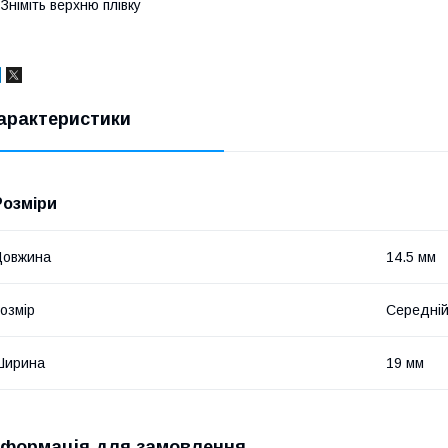
 Зніміть верхню плівку
арактеристики
Розміри
Довжина
14.5 мм
озмір
Середні
Ширина
19 мм
нформація для замовлення