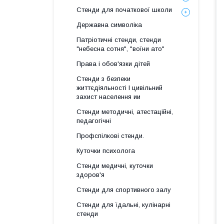
Стенди для початкової школи
Державна символіка
Патріотичні стенди, стенди
"небесна сотня", "воїни ато"
Права і обов'язки дітей
Стенди з безпеки
життєдіяльності І цивільний
захист населення ии
Стенди методичні, атестаційні,
педагогічні
Профспілкові стенди.
Куточки психолога
Стенди медичні, куточки
здоров'я
Стенди для спортивного залу
Стенди для їдальні, кулінарні
стенди