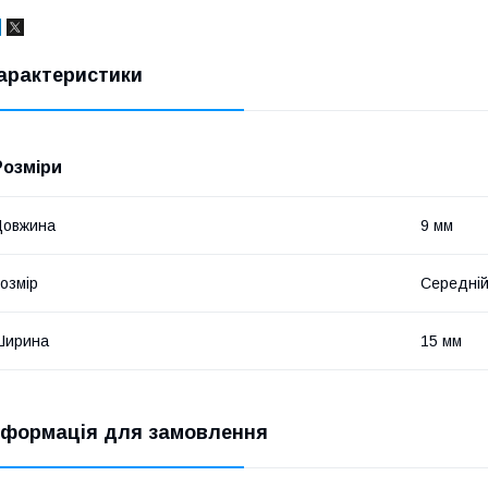
арактеристики
Розміри
Довжина
9 мм
озмір
Середні
Ширина
15 мм
нформація для замовлення