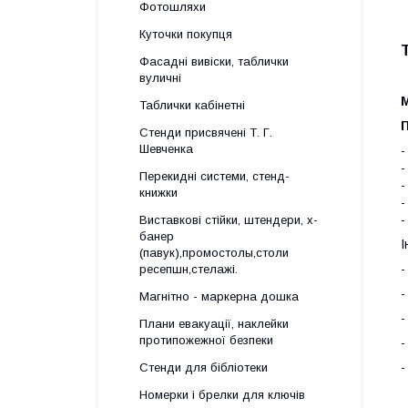
Фотошляхи
Куточки покупця
Фасадні вивіски, таблички
р
вуличні
Таблички кабінетні
Стенди присвячені Т. Г.
Шевченка
-
-
Перекидні системи, стенд-
-
книжки
-
-
Виставкові стійки, штендери, х-
банер
І
(павук),промостолы,столи
-
ресепшн,стелажі.
-
Магнітно - маркерна дошка
-
Плани евакуації, наклейки
протипожежної безпеки
-
-
Стенди для бібліотеки
Номерки і брелки для ключів