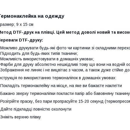
Термонаклейка
на одежду
азмер; 9 х 15 см
Метод DTF-друк на плівці. Цей метод доволі новий та висо
Переваги DTF-друку:
 Можливо друкувати будь-які фото чи картинки зі складними пере
 Підходить для будь-яких типів тканини;
 Можливість використовувати в домашніх умовах;
 Фарби для друку абсолютно нешкідливі тому що вони на водній ос
 Зображення не линяє і не вицвітає з часом, а також дуже стійке до
нструкція по використанню термоналіпок в домашніх умовах:
 Покладіть термонаклейку на місце, на яке ви бажаєте наклеїти
 Бажано зверху термоналіпки покласти папір або бавовняну тканину
 Розігрійте праску, без пари пропрасуйте 15-20 секунд (термопресо
 Дайте підкладці повністю охолонути
 Зніміть верхню плівку