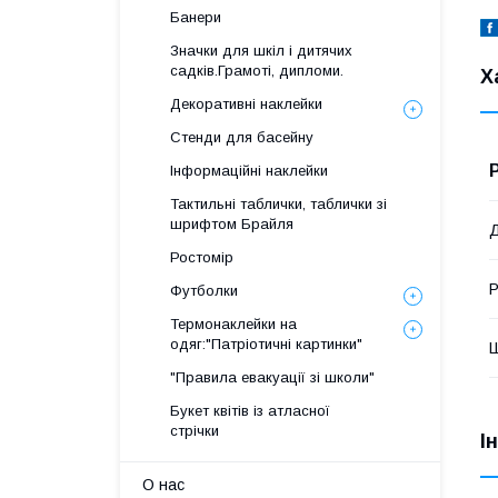
Банери
Значки для шкіл і дитячих
садків.Грамоті, дипломи.
Х
Декоративні наклейки
Стенди для басейну
Інформаційні наклейки
Тактильні таблички, таблички зі
шрифтом Брайля
Ростомір
Р
Футболки
Термонаклейки на
одяг:"Патріотичні картинки"
"Правила евакуації зі школи"
Букет квітів із атласної
стрічки
І
О нас