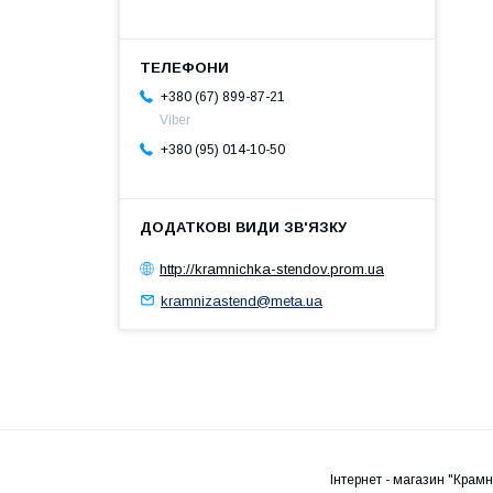
+380 (67) 899-87-21
Viber
+380 (95) 014-10-50
http://kramnichka-stendov.prom.ua
kramnizastend@meta.ua