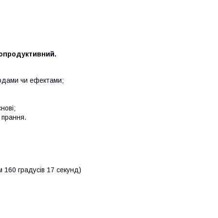
копродуктивний.
ходами чи ефектами;
нові;
 прання.
м 160 градусів 17 секунд)