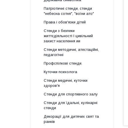
Патріотичні стенди, стенди
"небесна сотня", "воїни ато"
Права і обов'язки дітей
Стенди з безпеки
життєдіяльності І цивільний
захист населення ии
Стенди методичні, атестаційні,
педагогічні
Профспілкові стенди.
Куточки психолога
Стенди медичні, куточки
здоров'я
Стенди для спортивного залу
Стенди для їдальні, кулінарні
стенди
Декорації для дитячих свят та
ранків