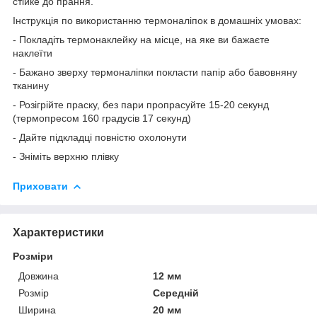
стійке до прання.
Інструкція по використанню термоналіпок в домашніх умовах:
- Покладіть термонаклейку на місце, на яке ви бажаєте
наклеїти
- Бажано зверху термоналіпки покласти папір або бавовняну
тканину
- Розігрійте праску, без пари пропрасуйте 15-20 секунд
(термопресом 160 градусів 17 секунд)
- Дайте підкладці повністю охолонути
- Зніміть верхню плівку
Приховати
Характеристики
Розміри
Довжина
12 мм
Розмір
Середній
Ширина
20 мм