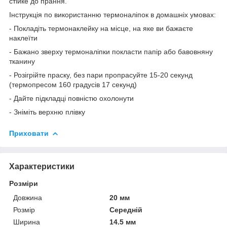
стійке до прання.
Інструкція по використанню термоналіпок в домашніх умовах:
- Покладіть термонаклейку на місце, на яке ви бажаєте
наклеїти
- Бажано зверху термоналіпки покласти папір або бавовняну
тканину
- Розігрійте праску, без пари пропрасуйте 15-20 секунд
(термопресом 160 градусів 17 секунд)
- Дайте підкладці повністю охолонути
- Зніміть верхню плівку
Приховати
Характеристики
Розміри
Довжина
20 мм
Розмір
Середній
Ширина
14.5 мм