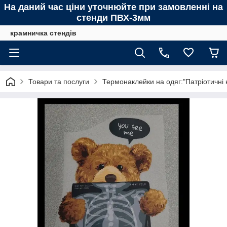
На даний час ціни уточнюйте при замовленні на
стенди ПВХ-3мм
крамничка стендів
Товари та послуги
Термонаклейки на одяг:"Патріотичні 