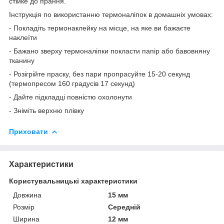
стійке до прання.
Інструкція по використанню термоналіпок в домашніх умовах:
- Покладіть термонаклейку на місце, на яке ви бажаєте
наклеїти
- Бажано зверху термоналіпки покласти папір або бавовняну
тканину
- Розігрійте праску, без пари пропрасуйте 15-20 секунд
(термопресом 160 градусів 17 секунд)
- Дайте підкладці повністю охолонути
- Зніміть верхню плівку
Приховати
Характеристики
Користувальницькі характеристики
Довжина
15 мм
Розмір
Середній
Ширина
12 мм