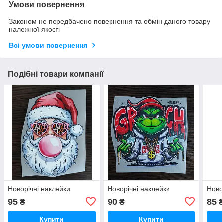
Умови повернення
Законом не передбачено повернення та обмін даного товару
належної якості
Всі умови повернення
Подібні товари компанії
Новорічні наклейки
Новорічні наклейки
Ново
95
90
85
₴
₴
Купити
Купити