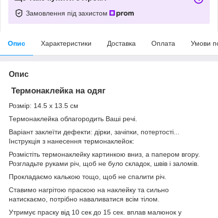
Замовлення під захистом
Опис
Характеристики
Доставка
Оплата
Умови п
Опис
Термонаклейка на одяг
Розмір: 14.5 х 13.5 см
Термонаклейка облагородить Ваші речі.
Варіант заклеїти дефекти: дірки, зачіпки, потертості...
Інструкція з нанесення термонаклейок:
Розмістіть термонаклейку картинкою вниз, а папером вгору.
Розгладьте руками річ, щоб не було складок, швів і заломів.
Прокладаємо калькою тощо, щоб не спалити річ.
Ставимо нагрітою праскою на наклейку та сильно
натискаємо, потрібно наваливатися всім тілом.
Утримує праску від 10 сек до 15 сек. вплав малюнок у