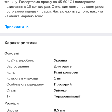
тканину. Розвертаємо праску на 45-60 °C і повторюємо
натискання в 10 сек ще раз. Отже, вимкнемо нерівномірності
прогрівання підошви праски. Час залежить від того, накрита
наклейка марлею тощо
Приховати
Характеристики
Основні
Країна виробник
Україна
Застосування
Для одягу
Колір
Різні кольори
Кількість в упаковці
1 шт.
Особливість матеріалу
Прозорий
Стать
Унісекс
Тип
Термоаплікації
Розміри
Висота
8.5 мм