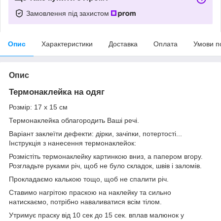
Замовлення під захистом
Опис
Характеристики
Доставка
Оплата
Умови п
Опис
Термонаклейка на одяг
Розмір: 17 х 15 см
Термонаклейка облагородить Ваші речі.
Варіант заклеїти дефекти: дірки, зачіпки, потертості...
Інструкція з нанесення термонаклейок:
Розмістіть термонаклейку картинкою вниз, а папером вгору.
Розгладьте руками річ, щоб не було складок, швів і заломів.
Прокладаємо калькою тощо, щоб не спалити річ.
Ставимо нагрітою праскою на наклейку та сильно
натискаємо, потрібно наваливатися всім тілом.
Утримує праску від 10 сек до 15 сек. вплав малюнок у