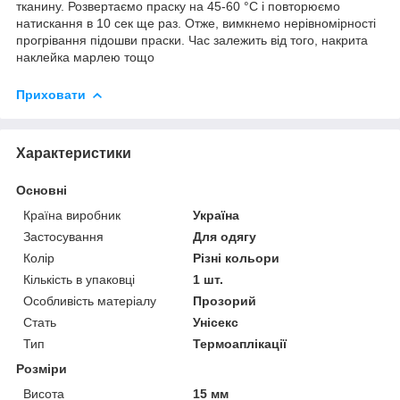
тканину. Розвертаємо праску на 45-60 °C і повторюємо
натискання в 10 сек ще раз. Отже, вимкнемо нерівномірності
прогрівання підошви праски. Час залежить від того, накрита
наклейка марлею тощо
Приховати
Характеристики
Основні
Країна виробник
Україна
Застосування
Для одягу
Колір
Різні кольори
Кількість в упаковці
1 шт.
Особливість матеріалу
Прозорий
Стать
Унісекс
Тип
Термоаплікації
Розміри
Висота
15 мм