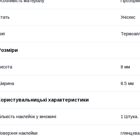
собливість матеріалу
Прозори
тать
Унісекс
ип
Термоапл
Розміри
исота
8 мм
Ширина
8.5 мм
Користувальницькі характеристики
ількість наклейок у множині
1 Штука.
оверхня наклейки
глянцева