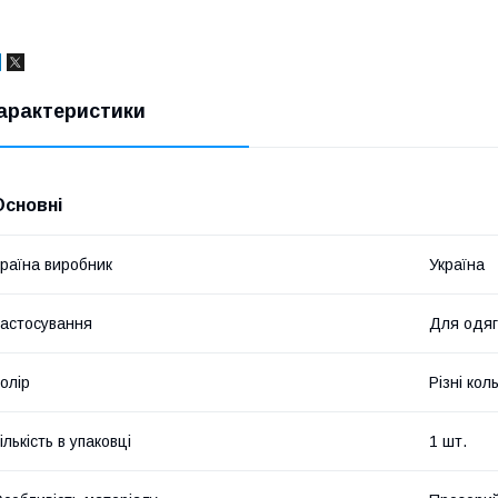
арактеристики
Основні
раїна виробник
Україна
астосування
Для одяг
олір
Різні кол
ількість в упаковці
1 шт.