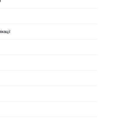
й
ікації