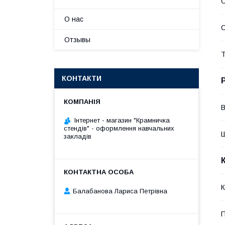
О
О нас
С
Отзывы
Т
КОНТАКТИ
В
Інтернет - магазин "Крамничка
стендів" - оформлення навчальних
закладів
К
Балабанова Лариса Петрівна
П