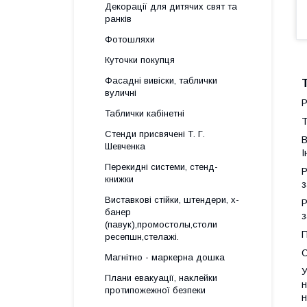
Декорації для дитячих свят та
ранків
Фотошляхи
Куточки покупця
Фасадні вивіски, таблички
вуличні
Р
Таблички кабінетні
Т
Стенди присвячені Т. Г.
В
Шевченка
І
Перекидні системи, стенд-
Р
книжки
з
Виставкові стійки, штендери, х-
Р
банер
з
(павук),промостолы,столи
П
ресепшн,стелажі.
С
Магнітно - маркерна дошка
У
Плани евакуації, наклейки
н
протипожежної безпеки
н