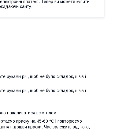
 електронні платежі. Тепер ви можете купити
окидаючи сайту.
те руками річ, щоб не було складок, швів і
те руками річ, щоб не було складок, швів і
но наваливатися всім тілом.
ертаємо праску на 45-60 °C і повторюємо
ання підошви праски. Час залежить від того,