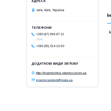
київ, Київ, Україна
І
Ц
+380 (67) 899-87-21
Viber
+380 (95) 014-10-50
http://kramnichka-stendov.prom.ua
kramnizastend@meta.ua