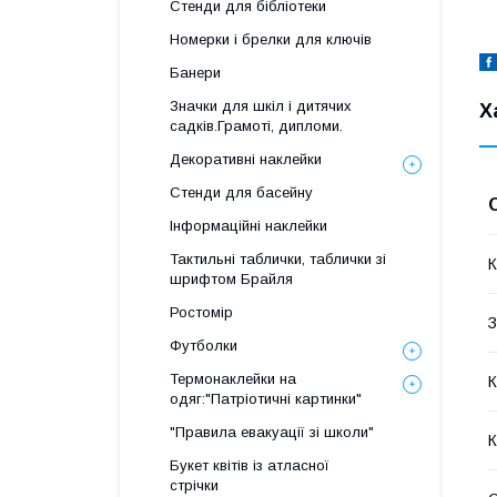
Стенди для бібліотеки
Номерки і брелки для ключів
Банери
Значки для шкіл і дитячих
Х
садків.Грамоті, дипломи.
Декоративні наклейки
Стенди для басейну
Інформаційні наклейки
Тактильні таблички, таблички зі
К
шрифтом Брайля
Ростомір
З
Футболки
Термонаклейки на
К
одяг:"Патріотичні картинки"
"Правила евакуації зі школи"
К
Букет квітів із атласної
стрічки