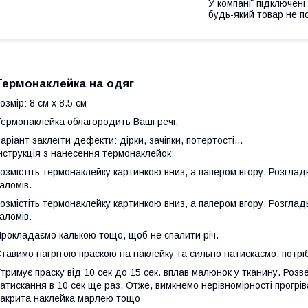
У компанії підключені
будь-який товар не п
Термонаклейка на одяг
озмір: 8 см х 8.5 см
ермонаклейка облагородить Ваші речі.
аріант заклеїти дефекти: дірки, зачіпки, потертості...
нструкція з нанесення термонаклейок:
озмістіть термонаклейку картинкою вниз, а папером вгору. Розгладь
аломів.
озмістіть термонаклейку картинкою вниз, а папером вгору. Розгладь
аломів.
рокладаємо калькою тощо, щоб не спалити річ.
тавимо нагрітою праскою на наклейку та сильно натискаємо, потріб
тримує праску від 10 сек до 15 сек. вплав малюнок у тканину. Розв
атискання в 10 сек ще раз. Отже, вимкнемо нерівномірності прогрів
акрита наклейка марлею тощо