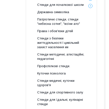
Стенди для початкової школи
Державна символіка
Патріотичні стенди, стенди
"небесна сотня", "воїни ато"
Права і обов'язки дітей
Стенди з безпеки
життєдіяльності І цивільний
захист населення ии
Стенди методичні, атестаційні,
педагогічні
Профспілкові стенди.
Куточки психолога
Стенди медичні, куточки
здоров'я
Стенди для спортивного залу
Стенди для їдальні, кулінарні
стенди