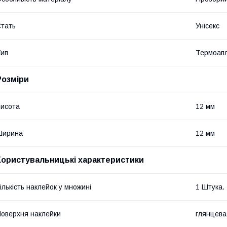
тать
Унісекс
ип
Термоапл
Розміри
исота
12 мм
Ширина
12 мм
Користувальницькі характеристики
ількість наклейок у множині
1 Штука.
оверхня наклейки
глянцева