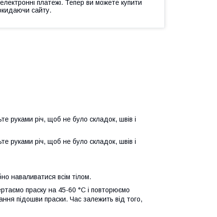
 електронні платежі. Тепер ви можете купити
окидаючи сайту.
те руками річ, щоб не було складок, швів і
те руками річ, щоб не було складок, швів і
но наваливатися всім тілом.
ертаємо праску на 45-60 °C і повторюємо
ання підошви праски. Час залежить від того,