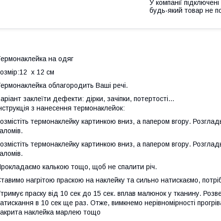
У компанії підключені
будь-який товар не п
ермонаклейка на одяг
озмір:12 х 12 см
ермонаклейка облагородить Ваші речі.
аріант заклеїти дефекти: дірки, зачіпки, потертості...
нструкція з нанесення термонаклейок:
озмістіть термонаклейку картинкою вниз, а папером вгору. Розгладь
аломів.
озмістіть термонаклейку картинкою вниз, а папером вгору. Розгладь
аломів.
рокладаємо калькою тощо, щоб не спалити річ.
тавимо нагрітою праскою на наклейку та сильно натискаємо, потріб
тримує праску від 10 сек до 15 сек. вплав малюнок у тканину. Розв
атискання в 10 сек ще раз. Отже, вимкнемо нерівномірності прогрів
акрита наклейка марлею тощо