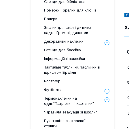
Стенди для бібліотеки
Номерки і брелки для ключів
Банери
Х
Значки для шкіл і дитячих
садків.Грамоті, дипломи.
Декоративні наклейки
Стенди для басейну
Інформаційні наклейки
Тактильні таблички, таблички зі
К
шрифтом Брайля
Ростомір
З
Футболки
К
Термонаклейки на
одяг:"Патріотичні картинки"
"Правила евакуації зі школи"
К
Букет квітів із атласної
стрічки
О