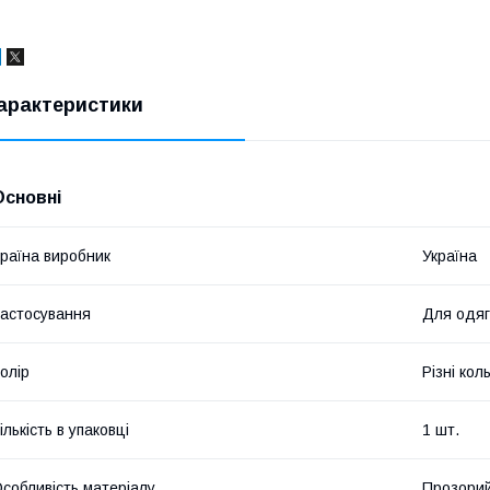
арактеристики
Основні
раїна виробник
Україна
астосування
Для одяг
олір
Різні кол
ількість в упаковці
1 шт.
собливість матеріалу
Прозори