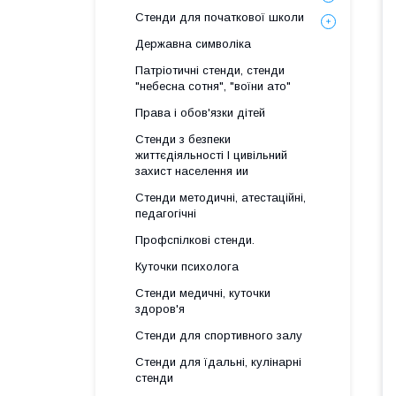
Стенди для початкової школи
Державна символіка
Патріотичні стенди, стенди
"небесна сотня", "воїни ато"
Права і обов'язки дітей
Стенди з безпеки
життєдіяльності І цивільний
захист населення ии
Стенди методичні, атестаційні,
педагогічні
Профспілкові стенди.
Куточки психолога
Стенди медичні, куточки
здоров'я
Стенди для спортивного залу
Стенди для їдальні, кулінарні
стенди