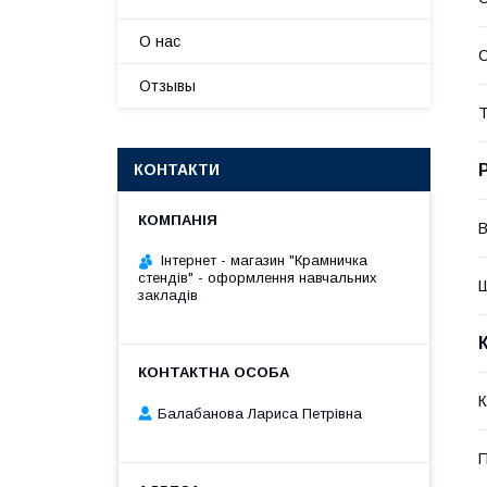
О нас
С
Отзывы
Т
КОНТАКТИ
В
Інтернет - магазин "Крамничка
стендів" - оформлення навчальних
закладів
К
Балабанова Лариса Петрівна
П