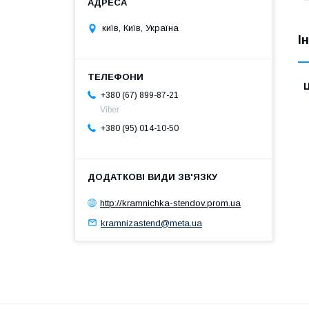
київ, Київ, Україна
І
Ц
+380 (67) 899-87-21
Viber
+380 (95) 014-10-50
http://kramnichka-stendov.prom.ua
kramnizastend@meta.ua