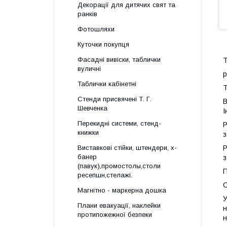
Декорації для дитячих свят та
ранків
Фотошляхи
Куточки покупця
Фасадні вивіски, таблички
Т
вуличні
р
Таблички кабінетні
Т
Стенди присвячені Т. Г.
В
Шевченка
І
Перекидні системи, стенд-
Р
книжки
з
Виставкові стійки, штендери, х-
Р
банер
з
(павук),промостолы,столи
П
ресепшн,стелажі.
С
Магнітно - маркерна дошка
У
Плани евакуації, наклейки
н
протипожежної безпеки
н