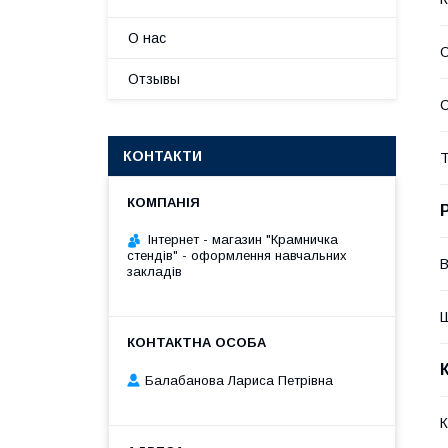
О нас
О
Отзывы
С
КОНТАКТИ
Т
Інтернет - магазин "Крамничка
стендів" - оформлення навчальних
В
закладів
Балабанова Лариса Петрівна
К