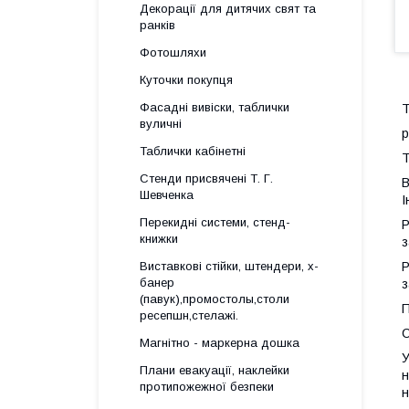
Декорації для дитячих свят та
ранків
Фотошляхи
Куточки покупця
Фасадні вивіски, таблички
Т
вуличні
р
Таблички кабінетні
Т
Стенди присвячені Т. Г.
В
Шевченка
І
Перекидні системи, стенд-
Р
книжки
з
Виставкові стійки, штендери, х-
Р
банер
з
(павук),промостолы,столи
П
ресепшн,стелажі.
С
Магнітно - маркерна дошка
У
Плани евакуації, наклейки
н
протипожежної безпеки
н