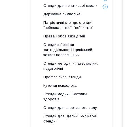
Стенди для початкової школи
Державна символіка
Патріотичні стенди, стенди
"небесна сотня", "воїни ато"
Права і обов'язки дітей
Стенди з безпеки
життєдіяльності І цивільний
захист населення ии
Стенди методичні, атестаційні,
педагогічні
Профспілкові стенди.
Куточки психолога
Стенди медичні, куточки
здоров'я
Стенди для спортивного залу
Стенди для їдальні, кулінарні
стенди