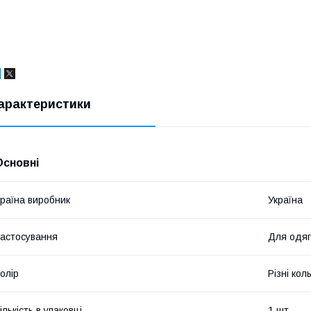
арактеристики
Основні
раїна виробник
Україна
астосування
Для одяг
олір
Різні кол
ількість в упаковці
1 шт.