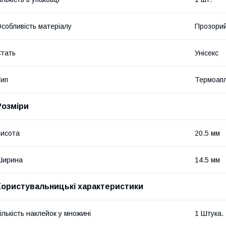
собливість матеріалу
Прозори
тать
Унісекс
ип
Термоапл
Розміри
исота
20.5 мм
Ширина
14.5 мм
Користувальницькі характеристики
ількість наклейок у множині
1 Штука.