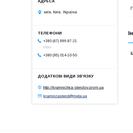
П
київ, Київ, Україна
І
+380 (67) 899-87-21
Viber
Ц
+380 (95) 014-10-50
http://kramnichka-stendov.prom.ua
kramnizastend@meta.ua