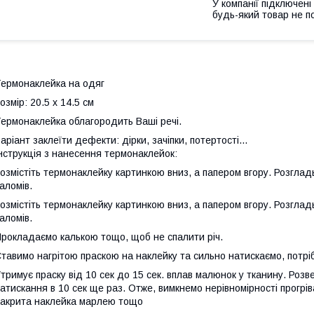
У компанії підключені
будь-який товар не п
ермонаклейка на одяг
озмір: 20.5 х 14.5 см
ермонаклейка облагородить Ваші речі.
аріант заклеїти дефекти: дірки, зачіпки, потертості...
нструкція з нанесення термонаклейок:
озмістіть термонаклейку картинкою вниз, а папером вгору. Розгладь
аломів.
озмістіть термонаклейку картинкою вниз, а папером вгору. Розгладь
аломів.
рокладаємо калькою тощо, щоб не спалити річ.
тавимо нагрітою праскою на наклейку та сильно натискаємо, потріб
тримує праску від 10 сек до 15 сек. вплав малюнок у тканину. Розв
атискання в 10 сек ще раз. Отже, вимкнемо нерівномірності прогрів
акрита наклейка марлею тощо