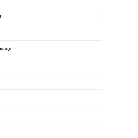
й
ікації