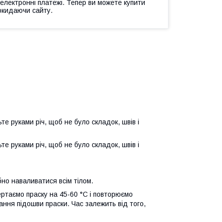
 електронні платежі. Тепер ви можете купити
окидаючи сайту.
те руками річ, щоб не було складок, швів і
те руками річ, щоб не було складок, швів і
но наваливатися всім тілом.
ертаємо праску на 45-60 °C і повторюємо
ання підошви праски. Час залежить від того,