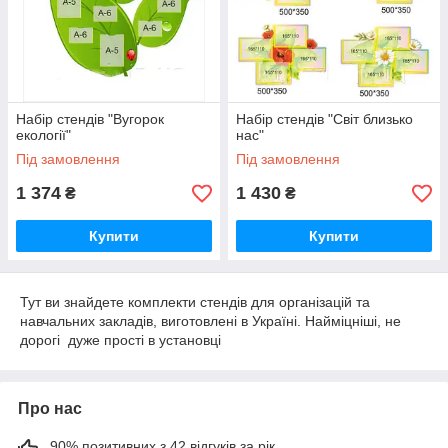
Набір стендів "Вугорок
Набір стендів "Світ близько
екології"
нас"
Під замовлення
Під замовлення
1 374
1 430
₴
₴
Купити
Купити
Тут ви знайдете комплекти стендів для організацій та
навчальних закладів, виготовлені в Україні. Найміцніші, не
дорогі дуже прості в установці
Про нас
90% позитивних з 42 відгуків за рік